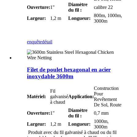
Diamètre
Ouverture:
1"
calibre 22
du fil :
800m, 1000m,
Largeur:
1,2 m
Longueur:
3000m
enquête
détail
Filet de poulet hexagonal en acier
inoxydable 3600m
Construction
Fil
Pour
Matériel:
galvanisé
Application:
Revêtement
à chaud
De Sol, Route
Diamètre
Ouverture:
1"
0,7 mm
du fil :
1000m,
Largeur:
1,2 m
Longueur:
3000m
Produit avec du fil galvanisé à chaud ou du fil