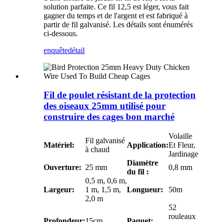
solution parfaite. Ce fil 12,5 est léger, vous fait
gagner du temps et de l'argent et est fabriqué à
partir de fil galvanisé. Les détails sont énumérés
ci-dessous.
enquête
détail
Fil de poulet résistant de la protection
des oiseaux 25mm utilisé pour
construire des cages bon marché
Volaille
Fil galvanisé
Matériel:
Application:
Et Fleur,
à chaud
Jardinage
Diamètre
Ouverture:
25 mm
0,8 mm
du fil :
0,5 m, 0,6 m,
Largeur:
1 m, 1,5 m,
Longueur:
50m
2,0 m
52
rouleaux
Profondeur:
15cm
Paquet: