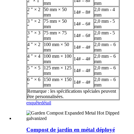
2″ × 1″
14# – 8#
mm
mm
2 " × 2
50 mm × 50
2,0 mm - 4
14# – 8#
"
mm
mm
3 " × 2
75 mm × 50
2,0 mm - 5
14# – 6#
"
mm
mm
3 " × 3
75 mm × 75
2,0 mm - 5
14# – 6#
"
mm
mm
4 " × 2
100 mm × 50
2,0 mm – 6
14# – 4#
"
mm
mm
4 " × 4
100 mm × 100
2,0 mm – 6
14# – 4#
"
mm
mm
5 " × 5
125 mm × 125
2,0 mm – 6
14# – 4#
"
mm
mm
6 " × 6
150 mm × 150
2,0 mm – 6
14# – 4#
"
mm
mm
Remarque : les spécifications spéciales peuvent
être personnalisées.
enquête
détail
Compost de jardin en métal déployé