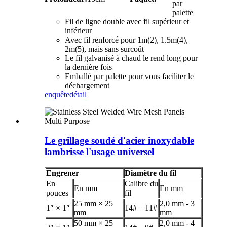
par
palette
Fil de ligne double avec fil supérieur et
inférieur
Avec fil renforcé pour 1m(2), 1.5m(4),
2m(5), mais sans surcoût
Le fil galvanisé à chaud le rend long pour
la dernière fois
Emballé par palette pour vous faciliter le
déchargement
enquête
détail
Le grillage soudé d'acier inoxydable
lambrisse l'usage universel
Engrener
Diamètre du fil
En
Calibre du
En mm
En mm
pouces
fil
25 mm × 25
2,0 mm - 3
1″ × 1″
14# – 11#
mm
mm
50 mm × 25
2,0 mm - 4