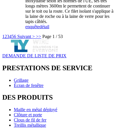
inoxydable selon les normes de l'UE, ses très
longs mètres 3600m le permettent de continuer
sur le toit ou la route. Ce filet isolant s'applique à
la laine de roche ou à la laine de verre pour les
tapis câblés.
enquête
détail
1
2
3
4
5
6
Suivant >
>>
Page 1 / 53
DEMANDE DE LISTE DE PRIX
PRESTATIONS DE SERVICE
Grillage
Écran de fenêtre
DES PRODUITS
Maille en métal déployé
Clôture et porte
Clous de fil de fer
Treillis métallique