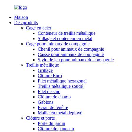
Maison
Des produits
Cage en acier
Conteneur de treillis métallique
Stillage et conteneur en métal
Cage pour animaux de compagnie
Chenil pour animaux de compagnie
Caisse pour animaux de compagnie
Stylo de jeu pour animaux de compagnie
Treillis métallique
Grillage
Clôture Euro
Filet métallique hexagonal
Treillis métallique soudé
Filet de stuc
Clôture de champ
Gabions
Écran de fenêtre
Maille en métal déployé
Clôture et porte
Porte du jardin
Clôture de panneau