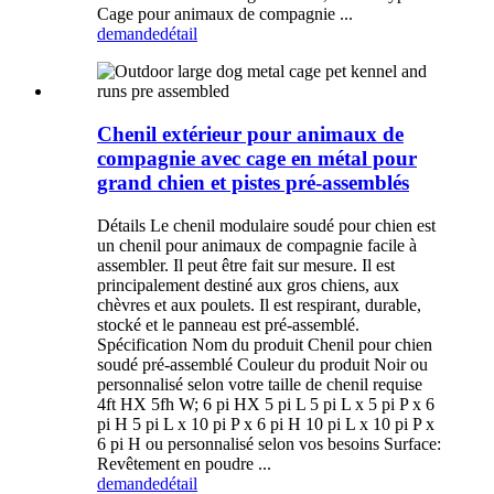
Cage pour animaux de compagnie ...
demande
détail
Chenil extérieur pour animaux de
compagnie avec cage en métal pour
grand chien et pistes pré-assemblés
Détails Le chenil modulaire soudé pour chien est
un chenil pour animaux de compagnie facile à
assembler. Il peut être fait sur mesure. Il est
principalement destiné aux gros chiens, aux
chèvres et aux poulets. Il est respirant, durable,
stocké et le panneau est pré-assemblé.
Spécification Nom du produit Chenil pour chien
soudé pré-assemblé Couleur du produit Noir ou
personnalisé selon votre taille de chenil requise
4ft HX 5fh W; 6 pi HX 5 pi L 5 pi L x 5 pi P x 6
pi H 5 pi L x 10 pi P x 6 pi H 10 pi L x 10 pi P x
6 pi H ou personnalisé selon vos besoins Surface:
Revêtement en poudre ...
demande
détail