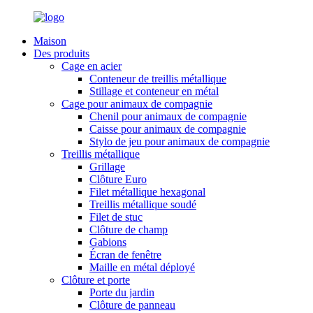
Maison
Des produits
Cage en acier
Conteneur de treillis métallique
Stillage et conteneur en métal
Cage pour animaux de compagnie
Chenil pour animaux de compagnie
Caisse pour animaux de compagnie
Stylo de jeu pour animaux de compagnie
Treillis métallique
Grillage
Clôture Euro
Filet métallique hexagonal
Treillis métallique soudé
Filet de stuc
Clôture de champ
Gabions
Écran de fenêtre
Maille en métal déployé
Clôture et porte
Porte du jardin
Clôture de panneau