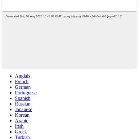
Anglais
French
German
Portuguese
Spanish
Russian
Japanese
Korean
Arabic
Irish
Greek
Turkish