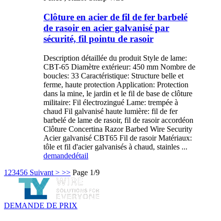
Clôture en acier de fil de fer barbelé
de rasoir en acier galvanisé par
sécurité, fil pointu de rasoir
Description détaillée du produit Style de lame:
CBT-65 Diamètre extérieur: 450 mm Nombre de
boucles: 33 Caractéristique: Structure belle et
ferme, haute protection Application: Protection
dans la mine, le jardin et le fil de base de clôture
militaire: Fil électrozingué Lame: trempée à
chaud Fil galvanisé haute lumière: fil de fer
barbelé de lame de rasoir, fil de rasoir accordéon
Clôture Concertina Razor Barbed Wire Security
Acier galvanisé CBT65 Fil de rasoir Matériaux:
tôle et fil d'acier galvanisés à chaud, stainles ...
demande
détail
1
2
3
4
5
6
Suivant >
>>
Page 1/9
DEMANDE DE PRIX