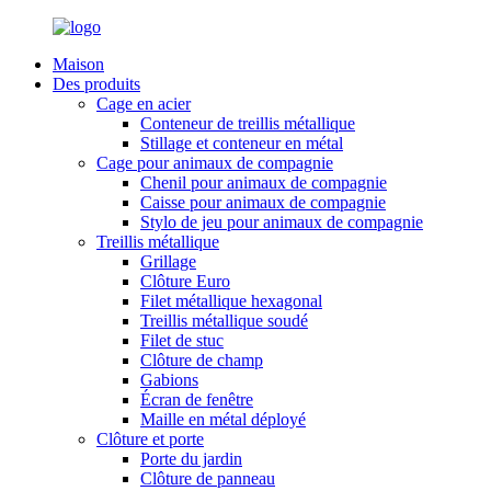
Maison
Des produits
Cage en acier
Conteneur de treillis métallique
Stillage et conteneur en métal
Cage pour animaux de compagnie
Chenil pour animaux de compagnie
Caisse pour animaux de compagnie
Stylo de jeu pour animaux de compagnie
Treillis métallique
Grillage
Clôture Euro
Filet métallique hexagonal
Treillis métallique soudé
Filet de stuc
Clôture de champ
Gabions
Écran de fenêtre
Maille en métal déployé
Clôture et porte
Porte du jardin
Clôture de panneau