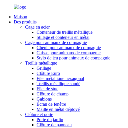
Maison
Des produits
Cage en acier
Conteneur de treillis métallique
Stillage et conteneur en métal
Cage pour animaux de compagnie
Chenil pour animaux de compagnie
Caisse pour animaux de compagnie
Stylo de jeu pour animaux de compagnie
Treillis métallique
Grillage
Clôture Euro
Filet métallique hexagonal
Treillis métallique soudé
Filet de stuc
Clôture de champ
Gabions
Écran de fenêtre
Maille en métal déployé
Clôture et porte
Porte du jardin
Clôture de panneau