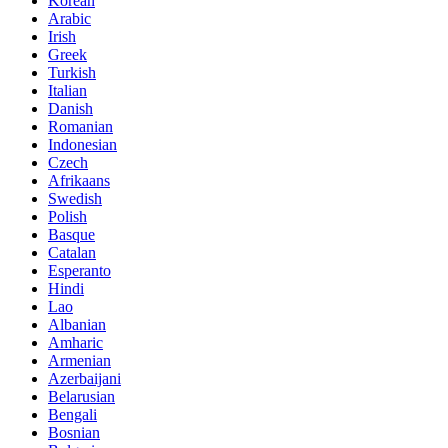
Korean
Arabic
Irish
Greek
Turkish
Italian
Danish
Romanian
Indonesian
Czech
Afrikaans
Swedish
Polish
Basque
Catalan
Esperanto
Hindi
Lao
Albanian
Amharic
Armenian
Azerbaijani
Belarusian
Bengali
Bosnian